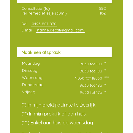
Consultatie (1u)
55€
Per remedieflesje (30ml)
10€
Bel
0495 807 870
E-mail
nanne.decat@gmail.com
Maak een afspraak
Maandag
*
9u30 tot 18u
Dinsdag
*
9u30 tot 18u
Woensdag
***
9u30 tot 18u30
Donderdag
*
9u30 tot 18u
Vrijdag
*
9u30 tot 17u
(*) In mijn praktijkruimte te Deerlijk.
(**) In mijn praktijk of aan huis.
(***) Enkel aan huis op woensdag