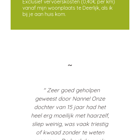
Exclusief vervoerskosten (0,40€ per km)
vanaf mijn woonplaats te Deerlijk, als ik
bij je aan huis kom.
˜
Zeer goed geholpen
geweest door Nanne! Onze
dochter van 15 jaar had het
heel erg moeilijk met haarzelf,
sliep weinig, was vaak triestig
of kwaad zonder te weten